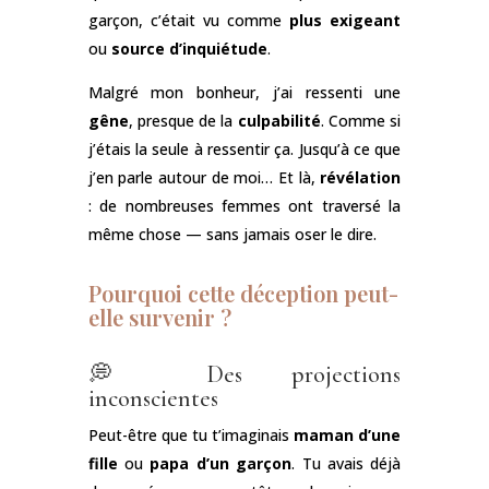
garçon, c’était vu comme
plus exigeant
ou
source d’inquiétude
.
Malgré mon bonheur, j’ai ressenti une
gêne
, presque de la
culpabilité
. Comme si
j’étais la seule à ressentir ça. Jusqu’à ce que
j’en parle autour de moi… Et là,
révélation
: de nombreuses femmes ont traversé la
même chose — sans jamais oser le dire.
Pourquoi cette déception peut-
elle survenir ?
💭 Des projections
inconscientes
Peut-être que tu t’imaginais
maman d’une
fille
ou
papa d’un garçon
. Tu avais déjà