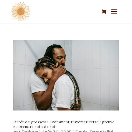
Arrêt de grossesse : comment traverser cette épreuve
et prendre soin de soi
par
Barbara
|
Août 30, 2025
|
Doula
,
Parentalité