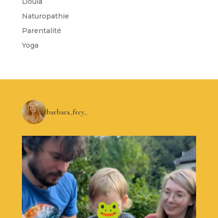
Doula
Naturopathie
Parentalité
Yoga
barbara_frey_