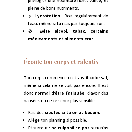
privilégier une nourriture riche, variée, et
pleine de bons nutriments.
💧
Hydratation
: Bois régulièrement de
l’eau, même si tu n’as pas toujours soif.
🚫
Évite alcool, tabac, certains
médicaments et aliments crus
.
Écoute ton corps et ralentis
Ton corps commence un
travail colossal
,
même si cela ne se voit pas encore. Il est
donc
normal d’être fatiguée
, d’avoir des
nausées ou de te sentir plus sensible.
Fais des
siestes si tu en as besoin
.
Allège ton planning si possible.
Et surtout :
ne culpabilise pas
si tu n’as